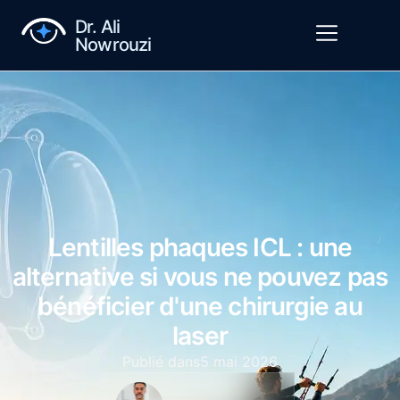
Dr. Ali
Nowrouzi
Lentilles phaques ICL : une
alternative si vous ne pouvez pas
bénéficier d'une chirurgie au
laser
Publié dans
5 mai 2026