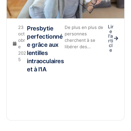
Lir
23
De plus en plus de
Presbytie
e
oct
personnes
perfectionné
l'a
obr
cherchent à se
rti
e grâce aux
cl
e
libérer des...
e
lentilles
202
5
intraoculaires
et à l'IA