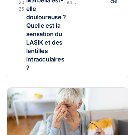
Marbella est-
cle
20
en...
elle
26
douloureuse ?
Quelle est la
sensation du
LASIK et des
lentilles
intraoculaires
?