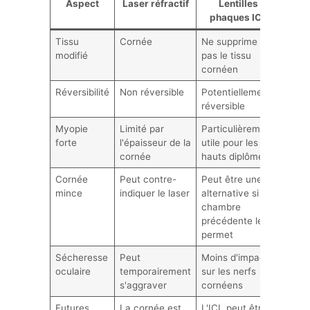
Aspect
Laser réfractif
Lentilles
phaques ICL
Tissu
Cornée
Ne supprime
modifié
pas le tissu
cornéen
Réversibilité
Non réversible
Potentiellement
réversible
Myopie
Limité par
Particulièrement
forte
l'épaisseur de la
utile pour les
cornée
hauts diplômes
Cornée
Peut contre-
Peut être une
mince
indiquer le laser
alternative si la
chambre
précédente le
permet
Sécheresse
Peut
Moins d'impact
oculaire
temporairement
sur les nerfs
s'aggraver
cornéens
Futures
La cornée est
L'ICL peut être