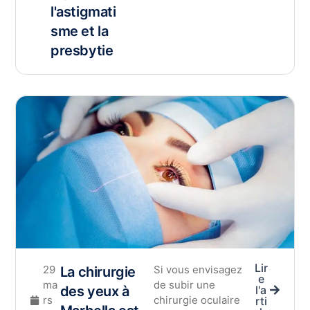
l'astigmati
sme et la
presbytie
Lir
29
Si vous envisagez
La chirurgie
e
ma
de subir une
des yeux à
l'a
rs
chirurgie oculaire
rti