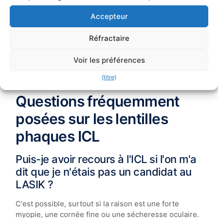
Comme pour toute chirurgie oculaire, les résultats
Accepteur
dépendent d'une bonne indication, de mesures
précises et d'un suivi postopératoire. Un ICL n'est pas
Réfractaire
décidé par la seule prescription : il est décidé par la
combinaison de la prescription, de la cornée, de la
Voir les préférences
chambre antérieure, de l'endothélium, de la pression
{titre}
intraoculaire et des attentes du patient.
Questions fréquemment
posées sur les lentilles
phaques ICL
Puis-je avoir recours à l'ICL si l'on m'a
dit que je n'étais pas un candidat au
LASIK ?
C'est possible, surtout si la raison est une forte
myopie, une cornée fine ou une sécheresse oculaire.