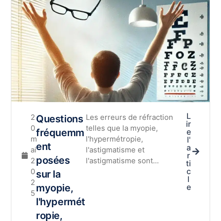
L
2
Les erreurs de réfraction
Questions
ir
0
telles que la myopie,
fréquemm
e
m
l'hypermétropie,
l'
ent
a
ai
l'astigmatisme et
r
posées
2
l'astigmatisme sont...
ti
c
0
sur la
l
2
myopie,
e
5
l'hypermét
ropie,