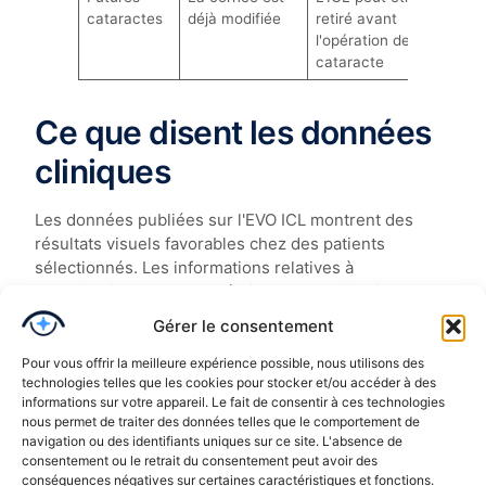
cataractes
déjà modifiée
retiré avant
l'opération de la
cataracte
Ce que disent les données
cliniques
Les données publiées sur l'EVO ICL montrent des
résultats visuels favorables chez des patients
sélectionnés. Les informations relatives à
l'autorisation de la FDA décrivent son utilisation pour
la myopie et l'astigmatisme myopique dans des
Gérer le consentement
fourchettes définies, toujours avec des critères
anatomiques et réfractifs spécifiques. STAAR Surgical
Pour vous offrir la meilleure expérience possible, nous utilisons des
technologies telles que les cookies pour stocker et/ou accéder à des
a également signalé en 2026 une extension de
informations sur votre appareil. Le fait de consentir à ces technologies
l'indication d'âge à 60 ans aux États-Unis pour
nous permet de traiter des données telles que le comportement de
EVO/EVO+ Visian ICL, avec un suivi de sécurité de
navigation ou des identifiants uniques sur ce site. L'absence de
trois ans dans son essai clinique (
Communiqué
consentement ou le retrait du consentement peut avoir des
STAAR, 17 février 2026
).
conséquences négatives sur certaines caractéristiques et fonctions.