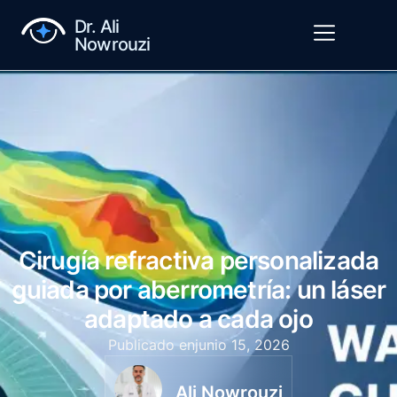
Dr. Ali
Nowrouzi
Cirugía refractiva personalizada
guiada por aberrometría: un láser
adaptado a cada ojo
Publicado en
junio 15, 2026
Ali Nowrouzi