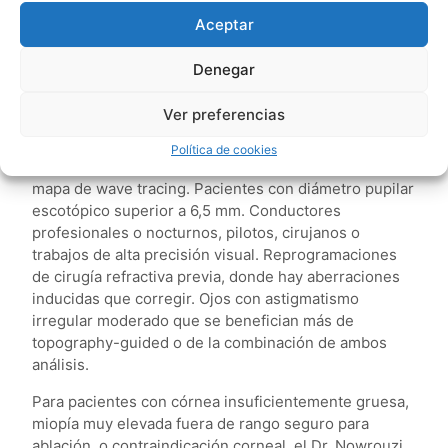
sobre
qué es la cirugía refractiva y qué opciones
Aceptar
existen
.
¿Quién se beneficia y quién no?
Denegar
El análisis de aberrometría aporta más valor en
Ver preferencias
situaciones concretas:
Política de cookies
Pacientes con HOA preoperatorias elevadas en el
mapa de wave tracing. Pacientes con diámetro pupilar
escotópico superior a 6,5 mm. Conductores
profesionales o nocturnos, pilotos, cirujanos o
trabajos de alta precisión visual. Reprogramaciones
de cirugía refractiva previa, donde hay aberraciones
inducidas que corregir. Ojos con astigmatismo
irregular moderado que se benefician más de
topography-guided o de la combinación de ambos
análisis.
Para pacientes con córnea insuficientemente gruesa,
miopía muy elevada fuera de rango seguro para
ablación, o contraindicación corneal, el Dr. Nowrouzi