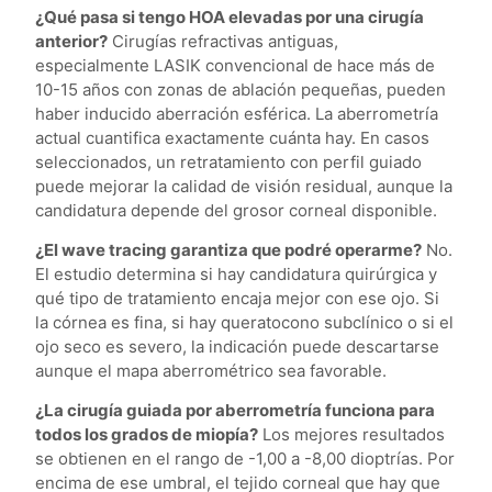
¿Qué pasa si tengo HOA elevadas por una cirugía
anterior?
Cirugías refractivas antiguas,
especialmente LASIK convencional de hace más de
10-15 años con zonas de ablación pequeñas, pueden
haber inducido aberración esférica. La aberrometría
actual cuantifica exactamente cuánta hay. En casos
seleccionados, un retratamiento con perfil guiado
puede mejorar la calidad de visión residual, aunque la
candidatura depende del grosor corneal disponible.
¿El wave tracing garantiza que podré operarme?
No.
El estudio determina si hay candidatura quirúrgica y
qué tipo de tratamiento encaja mejor con ese ojo. Si
la córnea es fina, si hay queratocono subclínico o si el
ojo seco es severo, la indicación puede descartarse
aunque el mapa aberrométrico sea favorable.
¿La cirugía guiada por aberrometría funciona para
todos los grados de miopía?
Los mejores resultados
se obtienen en el rango de -1,00 a -8,00 dioptrías. Por
encima de ese umbral, el tejido corneal que hay que