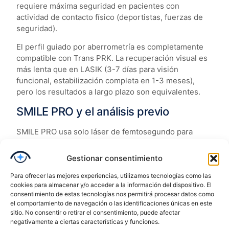
requiere máxima seguridad en pacientes con
actividad de contacto físico (deportistas, fuerzas de
seguridad).
El perfil guiado por aberrometría es completamente
compatible con Trans PRK. La recuperación visual es
más lenta que en LASIK (3-7 días para visión
funcional, estabilización completa en 1-3 meses),
pero los resultados a largo plazo son equivalentes.
SMILE PRO y el análisis previo
SMILE PRO usa solo láser de femtosegundo para
extraer un lentículo de tejido corneal sin excimer y
sin flap. El perfil de ablación tiene características
Gestionar consentimiento
específicas del lentículo que son propias de esta
Para ofrecer las mejores experiencias, utilizamos tecnologías como las
técnica. La aberrometría, en este caso, forma parte
cookies para almacenar y/o acceder a la información del dispositivo. El
del estudio diagnóstico previo para validar la
consentimiento de estas tecnologías nos permitirá procesar datos como
candidatura y planificar la intervención, junto con
el comportamiento de navegación o las identificaciones únicas en este
topografía y OCT corneal. Puedes comparar las
sitio. No consentir o retirar el consentimiento, puede afectar
diferencias entre técnicas en detalle en el artículo
negativamente a ciertas características y funciones.