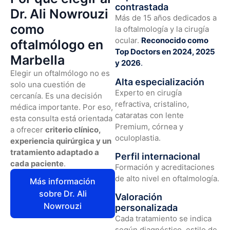
contrastada
Dr. Ali Nowrouzi
Más de 15 años dedicados a
como
la oftalmología y la cirugía
ocular.
Reconocido como
oftalmólogo en
Top Doctors en 2024, 2025
Marbella
y 2026
.
Elegir un oftalmólogo no es
Alta especialización
solo una cuestión de
Experto en cirugía
cercanía. Es una decisión
refractiva, cristalino,
médica importante. Por eso,
cataratas con lente
esta consulta está orientada
Premium, córnea y
a ofrecer
criterio clínico,
oculoplastia.
experiencia quirúrgica y un
tratamiento adaptado a
Perfil internacional
cada paciente
.
Formación y acreditaciones
de alto nivel en oftalmología.
Más información
sobre Dr. Ali
Valoración
Nowrouzi
personalizada
Cada tratamiento se indica
según diagnóstico, estilo de