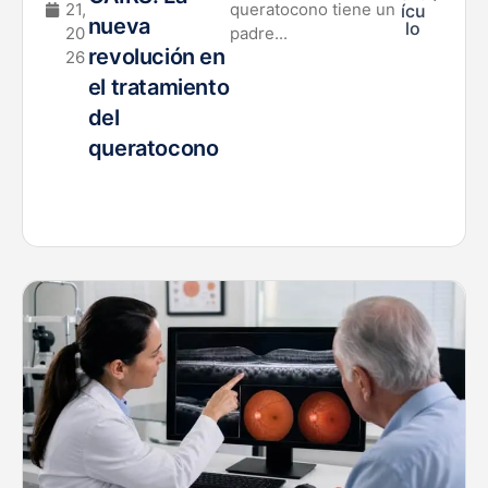
21,
queratocono tiene un
ícu
nueva
lo
20
padre...
revolución en
26
el tratamiento
del
queratocono