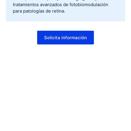
tratamientos avanzados de fotobiomodulación
para patologías de retina.
Solicita información
Tu visión, nuestro objetivo
Más de 15 años de experiencia y una de las
acreditaciones más exigentes del mundo
respaldan cada tratamiento. Estás en las mejores
manos.