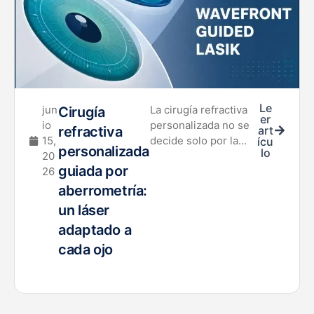
Le
jun
La cirugía refractiva
Cirugía
er
io
personalizada no se
refractiva
art
15,
decide solo por la...
ícu
personalizada
lo
20
guiada por
26
aberrometría:
un láser
adaptado a
cada ojo