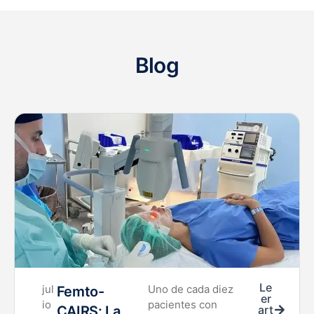
Blog
Le
jul
Uno de cada diez
Femto-
er
io
pacientes con
CAIRS: La
art