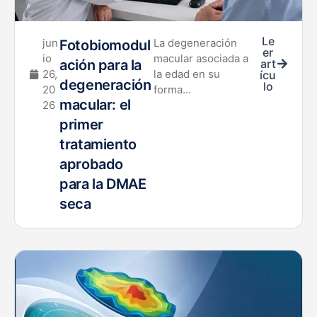
Le
jun
La degeneración
Fotobiomodul
er
io
macular asociada a
ación para la
art
26,
la edad en su
ícu
degeneración
lo
20
forma...
macular: el
26
primer
tratamiento
aprobado
para la DMAE
seca