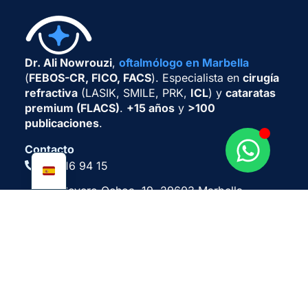
Dr. Ali Nowrouzi
,
oftalmólogo en Marbella
(
FEBOS-CR, FICO, FACS
). Especialista en
cirugía
refractiva
(LASIK, SMILE, PRK,
ICL
) y
cataratas
premium (FLACS)
.
+15 años
y
>100
publicaciones
.
Contacto
651 16 94 15
Av. Severo Ochoa, 19, 29603 Marbella,
Málaga
info@dralinowrouzi.com
Miembro de:
Tratamientos